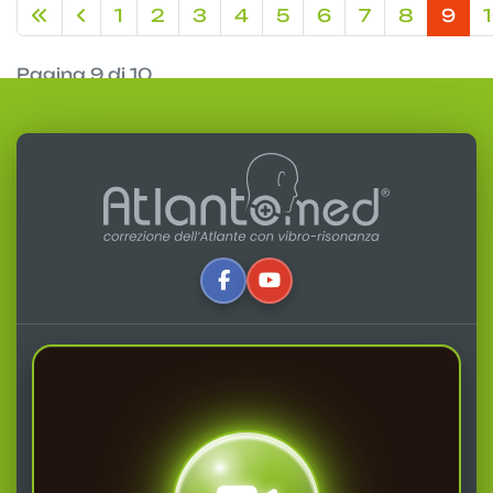
1
2
3
4
5
6
7
8
9
Pagina 9 di 10