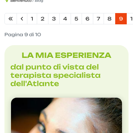
Benvenuto
Blog
1
2
3
4
5
6
7
8
9
Pagina 9 di 10
LA MIA ESPERIENZA
dal punto di vista del
terapista specialista
dell'Atlante