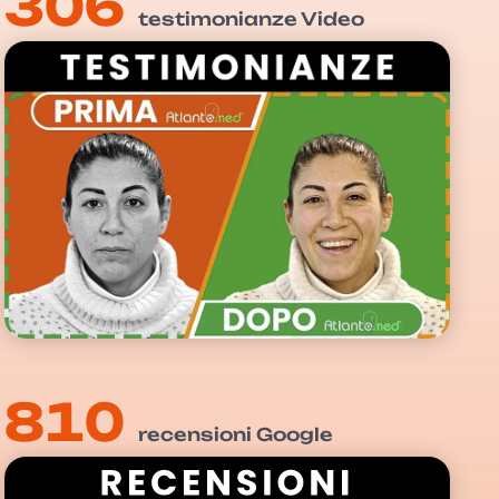
306
testimonianze Video
810
recensioni Google