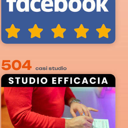
504
casi studio