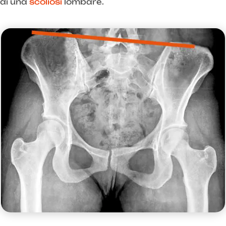
di una
scoliosi
lombare.