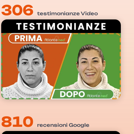
306
testimonianze Video
810
recensioni Google