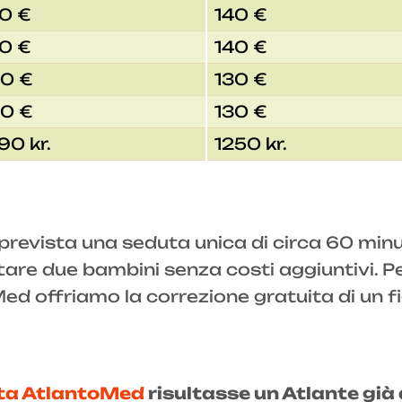
0 €
140 €
0 €
140 €
0 €
130 €
0 €
130 €
90 kr.
1250 kr.
è prevista una seduta unica di circa 60 min
tare due bambini senza costi aggiuntivi. P
d offriamo la correzione gratuita di un figl
sta AtlantoMed
risultasse un Atlante già 