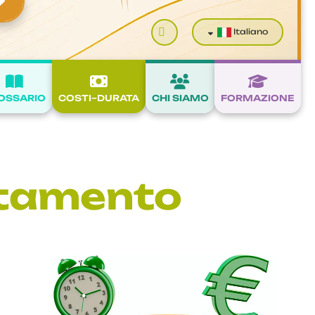
Cerca
Italiano
OSSARIO
COSTI–DURATA
CHI SIAMO
FORMAZIONE
attamento