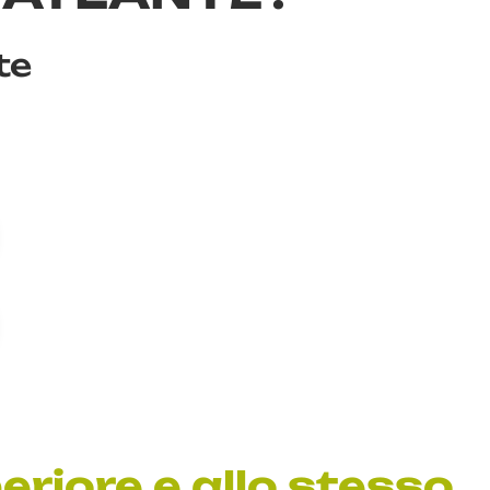
te
eriore e allo stesso