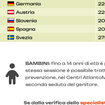
Germania
22
Austria
22
Slovenia
20
Spagna
20
Svezia
27
BAMBINI:
fino a 14 anni di età 
stessa sessione è possibile trat
prevenzione, nei Centri AtlantoMe
seconda seduta del genitore.
Se dalla verifica dello
speciali