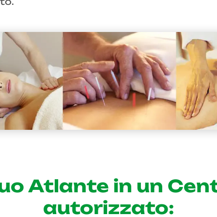
to.
 tuo Atlante in un C
autorizzato: