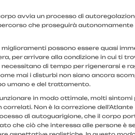
corpo avvia un processo di autoregolazion
un percorso che proseguirà autonomamente e
bi i miglioramenti possono essere quasi im
ra, per arrivare alla condizione in cui ti tr
e necessitano di tempo per rigenerarsi e ra
 come mai i disturbi non siano ancora scom
po umano e del trattamento.
unzionare in modo ottimale, molti sintomi
correlati. Non è la correzione dell'Atlante
processo di autoguarigione, che il corpo p
dato che ciò che interessa alle persone 
aspettative realistiche. In questo modo si 