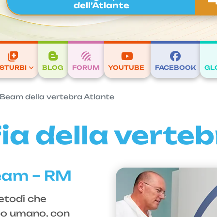
dell’Atlante
ISTURBI
BLOG
FORUM
YOUTUBE
FACEBOOK
GL
 Beam della vertebra Atlante
a della verteb
Beam – RM
etodi che
rpo umano, con