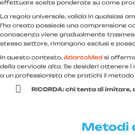
effettuare scelte ponderate su come proce
La regola universale, valida in qualsiasi a
l'ha creato possiede una comprensione co
conoscenza viene gradualmente trasmessa a
stesso settore, rimangono esclusi e posson
In questo contesto,
AtlantoMed
si afferma
della cervicale alta. Se desideri ottenere i
a un professionista che pratichi il metod
RICORDA: chi tenta di imitare, d
Metodi 