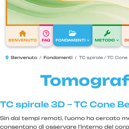
BENVENUTO
FAQ
FONDAMENTI
METODO
D
Benvenuto
Fondamenti
TC spirale / TC Cone
Tomografi
TC spirale 3D – TC Cone 
Sin dai tempi remoti, l'uomo ha cercato m
consentano di osservare l'interno del co