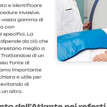
to e identificare
ocedure invasive.
na vasta gamma di
no con
 specifici. La
 dipende da ciò che
 prestano meglio a
. Trattandosi di un
sso fonte di
eniamo importante
iara e utile per
, evitando di
un altro.
o dell'Atlante nei referti