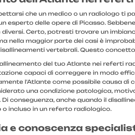
tarsi che un medico o un radiologo ti parl
n esperto delle opere di Picasso. Sebbene
iversi. Certo, potresti trovare un imbianch
a nella maggior parte dei casi è improbab
disallineamenti vertebrali. Questo concetto
sallineamento del tuo Atlante nei referti r
azione capaci di correggere in modo effica
mente l'Atlante come possibile causa di cert
siderato una condizione patologica, motiv
. Di conseguenza, anche quando il disallin
 o incluso in un referto radiologico.
ia e conoscenza specialis