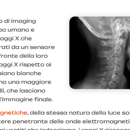
o di imaging
rpo umano e
raggi X che
rati da un sensore
ronte della loro
ggi X rispetto ai
paiano bianche
ano una maggiore
lli, che lasciano
l'immagine finale.
gnetiche
, della stessa natura della luce s
tere penetrante delle onde elettromagneti