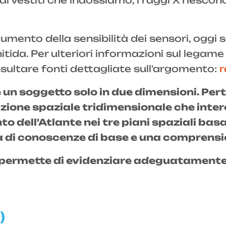
ai vestiti che indossiamo, i raggi X riesco
umento della sensibilità dei sensori, oggi
da. Per ulteriori informazioni sul legame tr
nsultare fonti dettagliate sull'argomento:
r
re un soggetto solo in due dimensioni. P
zione spaziale tridimensionale che interco
to dell'Atlante nei tre piani spaziali ba
di conoscenze di base e una comprensio
ermette di evidenziare adeguatamente il
)