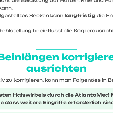
höht die Belastung auf Hüften, Knie und 
kann.
ehlgestelltes Becken kann
langfristig
die E
nfehlstellung beeinflusst die Körperausric
Beinlängen korrigie
ausrichten
iv zu korrigieren, kann man Folgendes in B
ersten Halswirbels durch die AtlantoMed
 dass weitere Eingriffe erforderlich sind