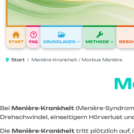
START
FAQ
GRUNDLAGEN
METHODE
BESC
Start
Menière-Krankheit / Morbus Menière
M
Bei
Menière-Krankheit
(Menière-Syndrom)
Drehschwindel, einseitigem Hörverlust u
Die
Menière-Krankheit
tritt plötzlich au