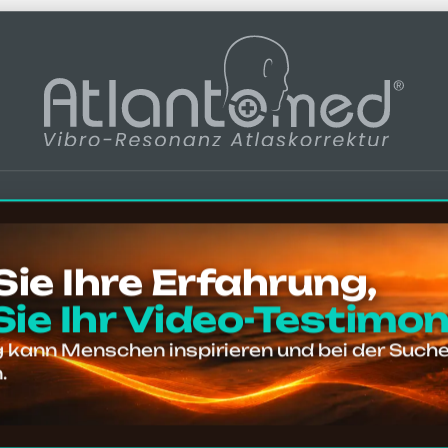
e, die den Untersch
ichten und Bewertungen in mehreren Spr
n Meinungen, Bewertungen, Erfahrungen u
ur
zu gelangen. Seien Sie vorsichtig bei
Nac
 Sie Ihre Erfahrung,
Sie Ihr Video-Testimon
g kann Menschen inspirieren und bei der Suche
810
.
Google-Bewertungen