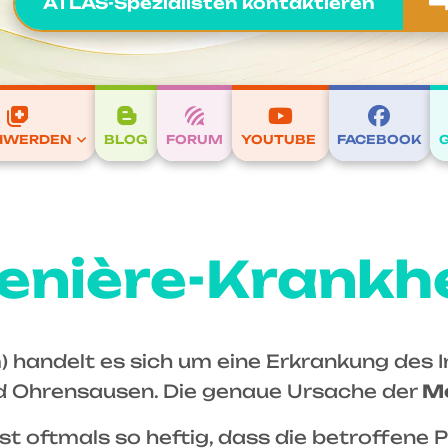
ATLAS-Spezialisten kontaktieren
HWERDEN
BLOG
FORUM
YOUTUBE
FACEBOOK
enière-Krankhe
 handelt es sich um eine Erkrankung des 
nd Ohrensausen. Die genaue Ursache der
Me
f, ist oftmals so heftig, dass die betroffe