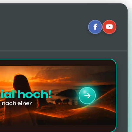
ied machen:
achen!
Klicken Sie auf die Bilder, um zu
nd Erfahrungsberichten nach der
hahmungen
.
ial hoch!
 nach einer
726
Facebook-Bewertungen