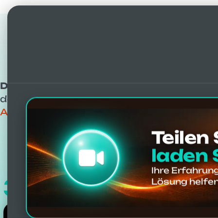
Ergebniss
Die einzigen mit 11.000 Erfahrungsber
den Plattformen mit vielen authentische
AtlantoMed Vibro-Resonanz-Atlaskorrekt
Teilen
laden 
Ihre Erfahrun
306
Lösung helfen
Video-Berichte