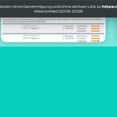
d Texten ohne Genehmigung und ohne aktiven Link zu
https:
AtlantoMed 2006-
2026
Autor:
Alfredo Lerro
Aktualisiert: 15-02-2025