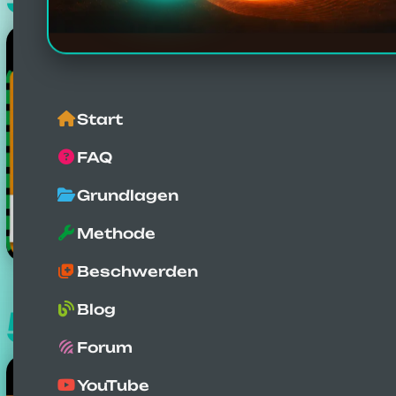
Video-Berichte
Start
FAQ
Grundlagen
Methode
Beschwerden
Blog
504
Fallstudien
Forum
YouTube