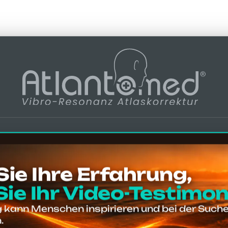
e, die den Untersch
ichten und Bewertungen in mehreren Spr
n Meinungen, Bewertungen, Erfahrungen u
ur
zu gelangen. Seien Sie vorsichtig bei
Nac
 Sie Ihre Erfahrung,
Sie Ihr Video-Testimon
g kann Menschen inspirieren und bei der Suche
810
.