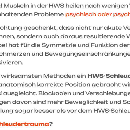
Muskeln in der HWS heilen nach wenigen W
 anhaltenden Probleme
psychisch oder psy
eachtung geschenkt, dass nicht nur akute 
en, sondern auch daraus resultierende W
bel hat für die Symmetrie und Funktion der
Schmerzen und Bewegungseinschränkungen
ivieren.
er wirksamsten Methoden ein
HWS-Schleu
e anatomisch korrekte Position gebracht 
nd ausgleicht. Blockaden und Verschiebung
lgen davon sind mehr Beweglichkeit und S
lung sogar besser als vor dem HWS-Schle
chleudertrauma
?