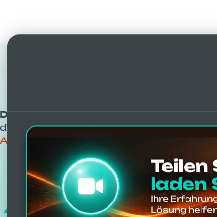
Ergebniss
Die einzigen mit 11.000 Erfahrungsber
den Plattformen mit vielen authentische
AtlantoMed Vibro-Resonanz-Atlaskorrekt
Teilen
laden 
Ihre Erfahrun
306
Lösung helfen