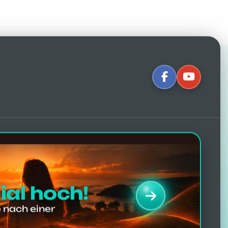
ied machen:
achen!
Klicken Sie auf die Bilder, um zu
nd Erfahrungsberichten nach der
hahmungen
.
ial hoch!
 nach einer
726