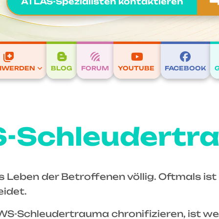
ATLAS-Spezialisten kontaktieren
HWERDEN
BLOG
FORUM
YOUTUBE
FACEBOOK
-Schleudertr
 Leben der Betroffenen völlig. Oftmals ist
eidet.
-Schleudertrauma chronifizieren, ist we