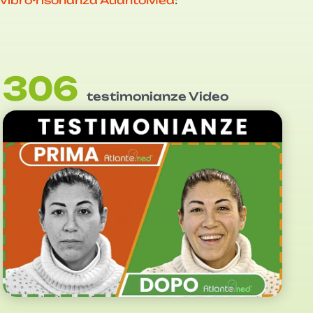
vibro-risonanza AtlantoMed
:
306
testimonianze Video