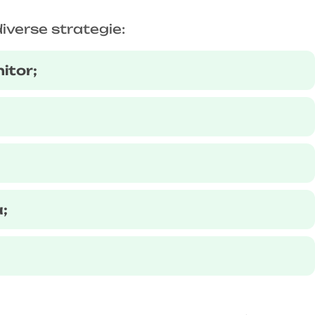
iverse strategie:
itor;
a;