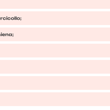
rcicollo;
hiena;