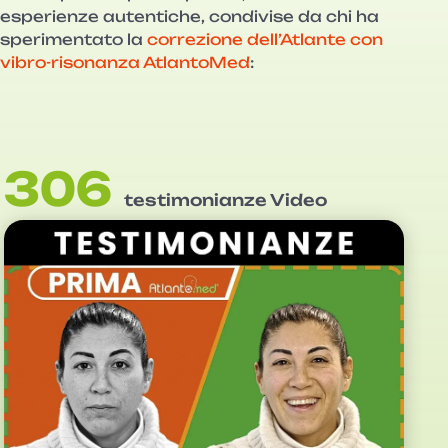
esperienze autentiche, condivise da chi ha
sperimentato la
correzione dell’Atlante con
vibro-risonanza AtlantoMed
:
306
testimonianze Video