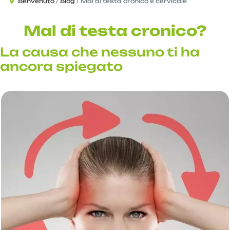
Benvenuto
Blog
Mal di testa cronico e cervicale
Mal di testa cronico?
La causa che nessuno ti ha
ancora spiegato