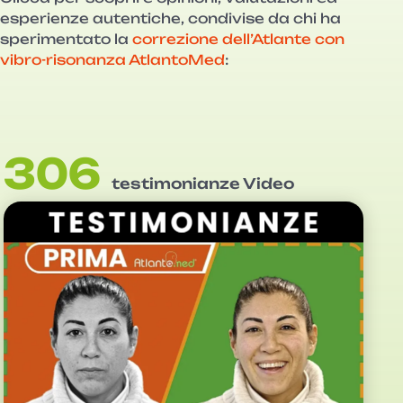
esperienze autentiche, condivise da chi ha
sperimentato la
correzione dell’Atlante con
vibro-risonanza AtlantoMed
:
306
testimonianze Video