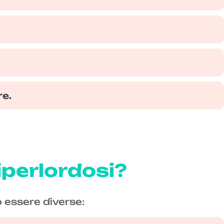
e.
 iperlordosi?
 essere diverse: