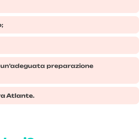
o;
za un’adeguata preparazione
a Atlante
.