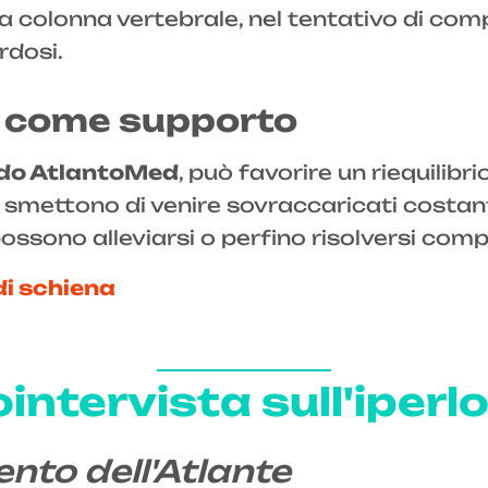
. La colonna vertebrale, nel tentativo di c
rdosi.
te come supporto
do AtlantoMed
, può favorire un riequilibri
smettono di venire sovraccaricati costante
, possono alleviarsi o perfino risolversi c
di schiena
intervista sull'iperl
ento dell'Atlante