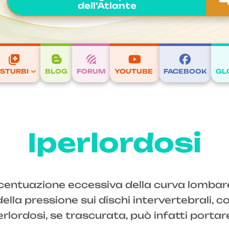
dell’Atlante
ISTURBI
BLOG
FORUM
YOUTUBE
FACEBOOK
GL
Iperlordosi
centuazione eccessiva della curva lombare
a pressione sui dischi intervertebrali, con
lordosi, se trascurata, può infatti portare 