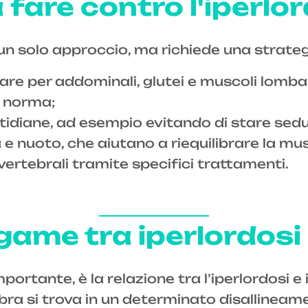
fare contro l'iperlo
a un solo approccio, ma richiede una strateg
are per addominali, glutei e muscoli lombar
 norma;
otidiane, ad esempio evitando di stare sed
a e nuoto, che aiutano a riequilibrare la mu
vertebrali tramite specifici trattamenti.
legame tra iperlordosi
tante, è la relazione tra l’iperlordosi e 
ra si trova in un determinato disallineamen