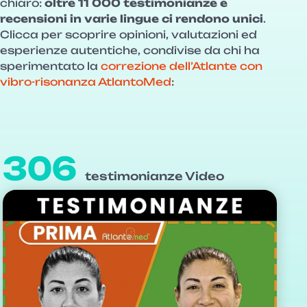
chiaro:
oltre 11 000 testimonianze e
recensioni in varie lingue ci rendono unici
.
Clicca per scoprire opinioni, valutazioni ed
esperienze autentiche, condivise da chi ha
sperimentato la
correzione dell’Atlante con
vibro-risonanza AtlantoMed
:
306
testimonianze Video