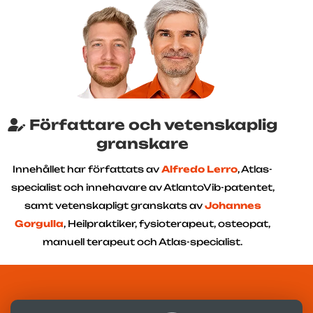
Författare och vetenskaplig
granskare
Innehållet har författats av
Alfredo Lerro
, Atlas-
specialist och innehavare av AtlantoVib-patentet,
samt vetenskapligt granskats av
Johannes
Gorgulla
, Heilpraktiker, fysioterapeut, osteopat,
manuell terapeut och Atlas-specialist.
Skriven av
Alfredo Lerro
Senast uppdaterad 01-07-2025