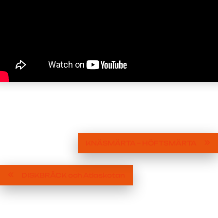
KNÄSMÄRTA – HÖFTSMÄRTA
DISKBRÅCK och Atlaskotan