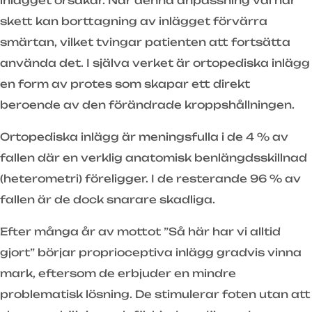
inlägget orsakar. När denna anpassning väl har
skett kan borttagning av inlägget förvärra
smärtan, vilket tvingar patienten att fortsätta
använda det. I själva verket är ortopediska inlägg
en form av protes som skapar ett direkt
beroende av den förändrade kroppshållningen.
Ortopediska inlägg är meningsfulla i de 4 % av
fallen där en verklig anatomisk benlängdsskillnad
(heterometri) föreligger. I de resterande 96 % av
fallen är de dock snarare skadliga.
Efter många år av mottot ”Så här har vi alltid
gjort” börjar proprioceptiva inlägg gradvis vinna
mark, eftersom de erbjuder en mindre
problematisk lösning. De stimulerar foten utan att