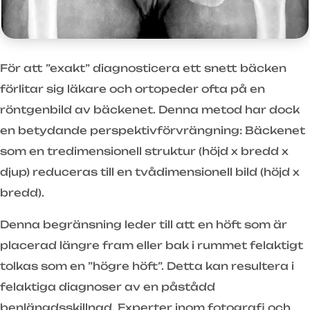
För att ”exakt” diagnosticera ett snett bäcken
förlitar sig läkare och ortopeder ofta på en
röntgenbild av bäckenet. Denna metod har dock
en betydande perspektivförvrängning: Bäckenet
som en tredimensionell struktur (höjd x bredd x
djup) reduceras till en tvådimensionell bild (höjd x
bredd).
Denna begränsning leder till att en höft som är
placerad längre fram eller bak i rummet felaktigt
tolkas som en ”högre höft”. Detta kan resultera i
felaktiga diagnoser av en påstådd
benlängdsskillnad. Experter inom fotografi och