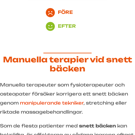
FÖRE
EFTER
Manuella terapier vid snett
bäcken
Manuella terapeuter som fysioterapeuter och
osteopater försöker korrigera ett snett bäcken
genom
manipulerande tekniker
, stretching eller
riktade massagebehandlingar.
Som de flesta patienter med
snett bäcken
kan
bekräfta, är effekterna av sådana ingrepp oftast