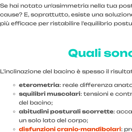
Se hai notato un'asimmetria nella tua postu
cause? E, soprattutto, esiste una soluzion
più efficace per ristabilire l'equilibrio postu
Quali sono
L'inclinazione del bacino è spesso il risult
eterometria
: reale differenza anat
squilibri muscolari
: tensioni e co
del bacino;
abitudini posturali scorrette
: acca
un solo lato del corpo;
disfunzioni cranio-mandibolari
: p