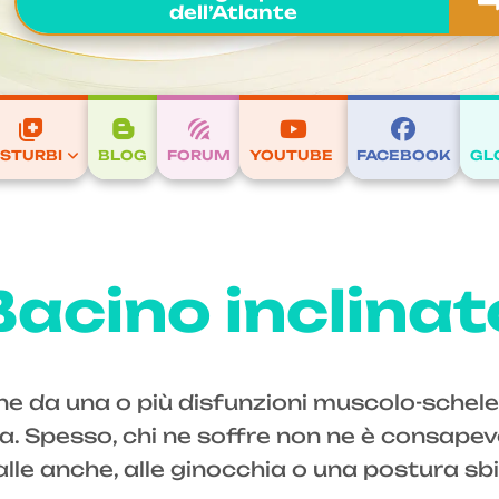
dell’Atlante
ISTURBI
BLOG
FORUM
YOUTUBE
FACEBOOK
GL
Bacino inclinat
gine da una o più disfunzioni muscolo-schel
ltra. Spesso, chi ne soffre non ne è consap
 alle anche, alle ginocchia o una postura sb