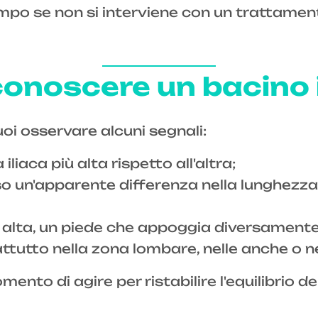
po se non si interviene con un trattament
onoscere un bacino 
uoi osservare alcuni segnali:
 iliaca più alta rispetto all'altra;
so un'apparente differenza nella lunghezza 
iù alta, un piede che appoggia diversame
attutto nella zona lombare, nelle anche o n
omento di agire per ristabilire l'equilibrio d