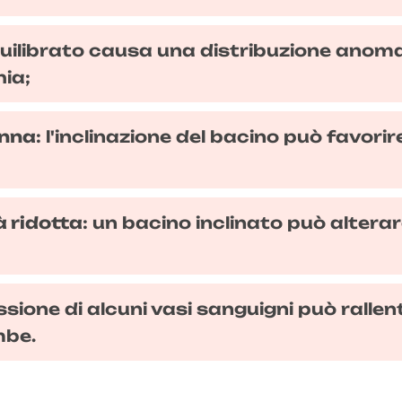
quilibrato causa una distribuzione anoma
hia;
onna
: l'inclinazione del bacino può favorir
à ridotta
: un bacino inclinato può altera
ssione di alcuni vasi sanguigni può rallen
mbe.