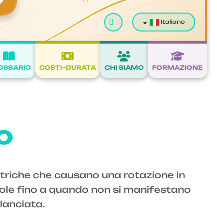
Cerca
Italiano
OSSARIO
COSTI–DURATA
CHI SIAMO
FORMAZIONE
o
etriche che causano una rotazione in
evole fino a quando non si manifestano
ilanciata.