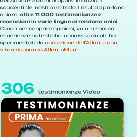
dell’Atlante e di chi propone imitazioni
scadenti del nostro metodo. I risultati parlano
chiaro:
oltre 11 000 testimonianze e
recensioni in varie lingue ci rendono unici
.
Clicca per scoprire opinioni, valutazioni ed
esperienze autentiche, condivise da chi ha
sperimentato la
correzione dell’Atlante con
vibro-risonanza AtlantoMed
:
306
testimonianze Video