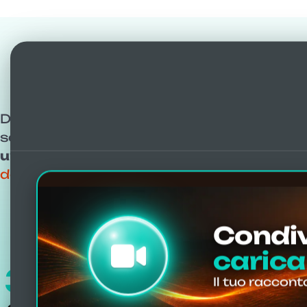
Risult
Diffida di chi traveste una banale manipola
scadenti del nostro metodo. I risultati par
unici
. Clicca per scoprire opinioni, valut
dell’Atlante con vibro-risonanza AtlantoM
Condiv
carica
306
Il tuo raccont
testimonianze Video