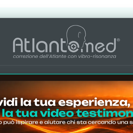
ati che fanno la diff
zione cervicale da riallineamento dell’Atla
lano chiaro:
oltre 11 000 testimonianze e 
azioni ed esperienze autentiche, condivise 
ed
:
idi la tua esperienza,
 la tua video testimo
810
o può ispirare e aiutare chi sta cercando una 
recensioni Google