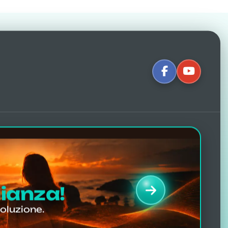
erenza:
nte e di chi propone imitazioni
recensioni in varie lingue ci rendono
da chi ha sperimentato la
correzione
nianza!
726
soluzione.
recensioni Facebook