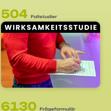
504
Fallstudier
6135
Frågeformulär