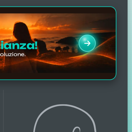
da chi ha sperimentato la
correzione
nianza!
726
soluzione.
recensioni Facebook