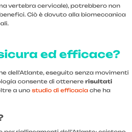
ma vertebra cervicale), potrebbero non
i benefici. Ciò è dovuto alla biomeccanica
ali.
sicura ed efficace?
ne dell'Atlante, eseguito senza movimenti
dologia consente di ottenere
risultati
oltre a uno
studio di efficacia
che ha
?
per riallineamenti dell’Atlante; esistono