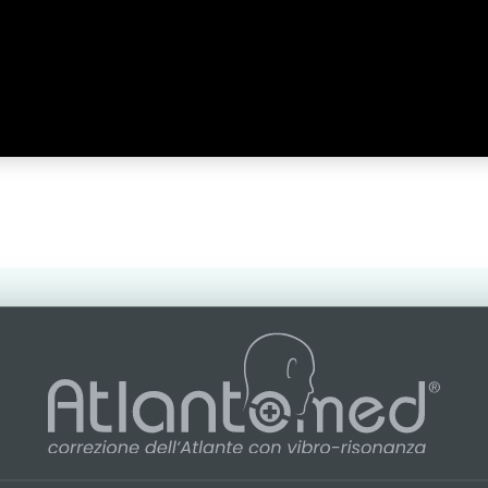
ati che fanno la diff
zione cervicale da riallineamento dell’Atla
lano chiaro:
oltre 11 000 testimonianze e 