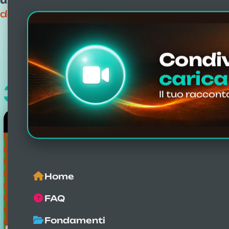
unici
. Clicca per scoprire opinioni, valut
dell’Atlante con vibro-risonanza AtlantoM
Condiv
carica
306
Il tuo raccont
testimonianze Video
Home
FAQ
Fondamenti