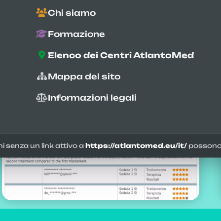
Chi siamo
Formazione
6135
Elenco dei Centri AtlantoMed
valutazioni
Mappa del sito
Informazioni legali
ni senza un link attivo a
https://atlantomed.eu/it/
possono 