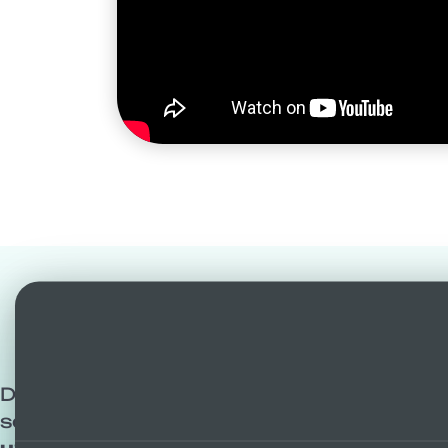
Risult
Diffida di chi traveste una banale manipola
scadenti del nostro metodo. I risultati par