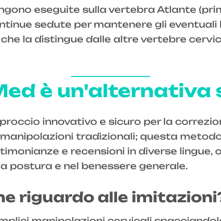
gono eseguite sulla vertebra Atlante (pri
 continue sedute per mantenere gli eventual
 che la distingue dalle altre vertebre cervic
ed è un'alternativa 
roccio innovativo e sicuro per la correzio
lle manipolazioni tradizionali; questa meto
timonianze e recensioni in diverse lingue, 
lla postura e nel benessere generale.
e riguardo alle imitazioni
plici manipolazioni cervicali spacciandole 