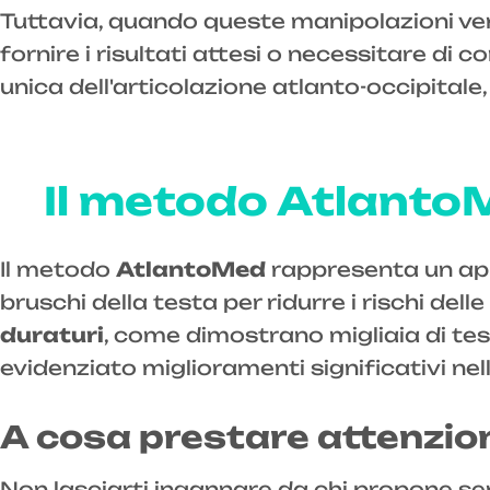
Tuttavia, quando queste manipolazioni ven
fornire i risultati attesi o necessitare di
unica dell'articolazione atlanto-occipitale,
Il metodo AtlantoM
Il metodo
AtlantoMed
rappresenta un app
bruschi della testa per ridurre i rischi de
duraturi
, come dimostrano migliaia di tes
evidenziato miglioramenti significativi ne
A cosa prestare attenzion
Non lasciarti ingannare da chi propone sem