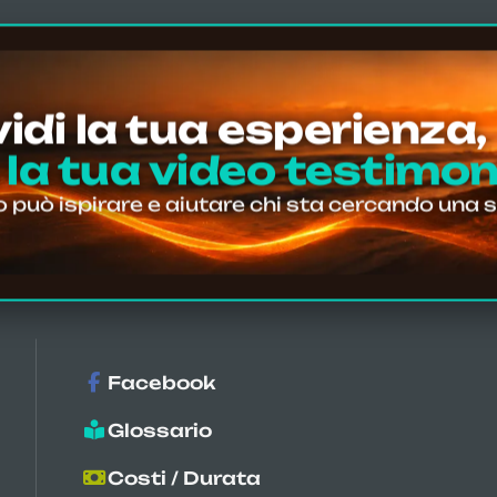
azioni ed esperienze autentiche, condivise 
ed
:
idi la tua esperienza,
 la tua video testimo
810
o può ispirare e aiutare chi sta cercando una 
recensioni Google
Facebook
Glossario
Costi / Durata