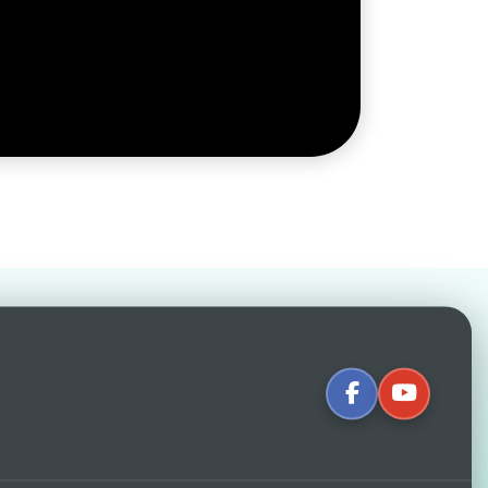
erenza:
nte e di chi propone imitazioni
recensioni in varie lingue ci rendono