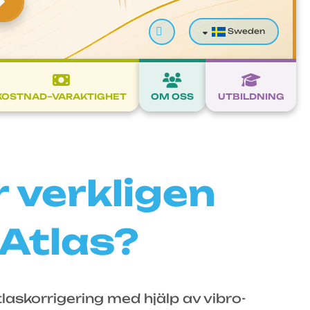
Sök
Sweden
KOSTNAD–VARAKTIGHET
OM OSS
UTBILDNING
 verkligen
 Atlas?
laskorrigering med hjälp av vibro-