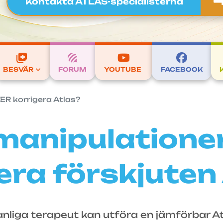
Kontakta ATLAS-specialisterna
BESVÄR
FORUM
YOUTUBE
FACEBOOK
 korrigera Atlas?
anipulationer
era förskjuten
anliga terapeut kan utföra en jämförbar At