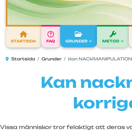
STARTSIDA
FAQ
GRUNDER
METOD
Startsida
Grunder
Kan NACKMANIPULATIONER
Kan nackm
korrig
Vissa människor tror felaktigt att deras v