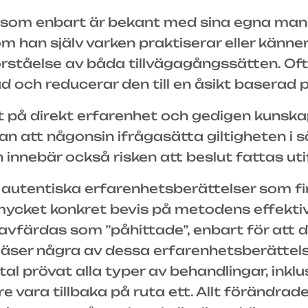
om enbart är bekant med sina egna manipu
an själv varken praktiserar eller känner t
rståelse av båda tillvägagångssätten. Of
ad och reducerar den till en åsikt baserad
t på direkt erfarenhet och gedigen kunskap,
an att någonsin ifrågasätta giltigheten i s
an innebär också risken att beslut fattas u
 autentiska erfarenhetsberättelser som fi
 mycket konkret bevis på metodens effektiv
 avfärdas som ”påhittade”, enbart för att
 läser några av dessa erfarenhetsberätt
tal prövat alla typer av behandlingar, inkl
enare vara tillbaka på ruta ett. Allt föränd