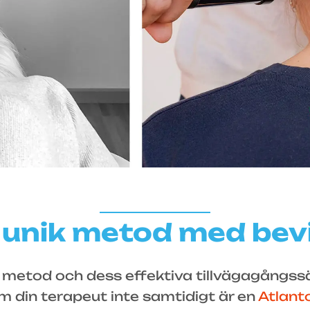
unik metod med bevi
etod och dess effektiva tillvägagångssätt
m din terapeut inte samtidigt är en
Atlant