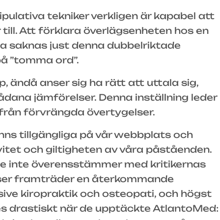
lativa tekniker verkligen är kapabel att
ill. Att förklara överlägsenheten hos en
ta saknas just denna dubbelriktade
 på ”tomma ord”.
 ändå anser sig ha rätt att uttala sig,
ådana jämförelser. Denna inställning leder
tifrån förvrängda övertygelser.
nns tillgängliga på vår webbplats och
itet och giltigheten av våra påståenden.
 de inte överensstämmer med kritikernas
elser framträder en återkommande
usive kiropraktik och osteopati, och högst
rades drastiskt när de upptäckte AtlantoMed: