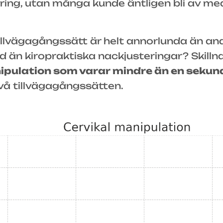
dring, utan många kunde äntligen bli av me
 tillvägagångssätt är helt annorlunda än a
d än kiropraktiska nackjusteringar? Skilln
ipulation som varar mindre än en sekun
vå tillvägagångssätten.