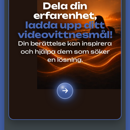
Dela din
erfarenhet,
ladda upp ditt
videovittnesmål!
Din berättelse kan inspirera
och hjälpa dem som söker
en lösning.