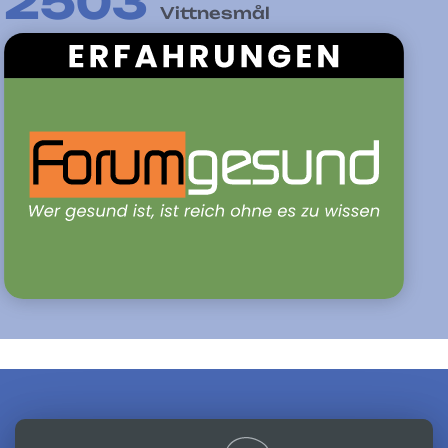
2506
Vittnesmål
Skriven av
Alfredo Lerro
Senast uppdaterad 07-07-2025