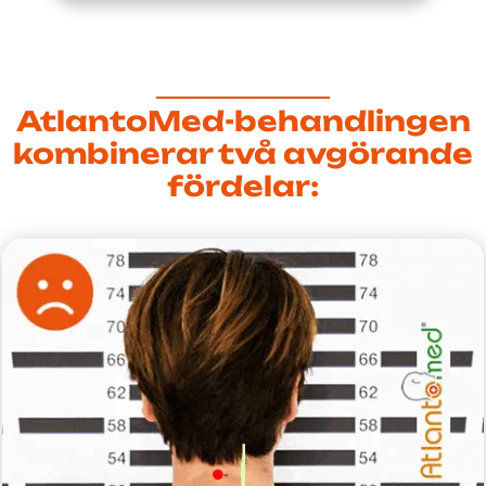
AtlantoMed-behandlingen
kombinerar två avgörande
fördelar: