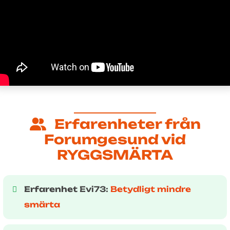
Erfarenheter från
Forumgesund vid
RYGGSMÄRTA
Erfarenhet
Evi73:
Betydligt mindre
smärta