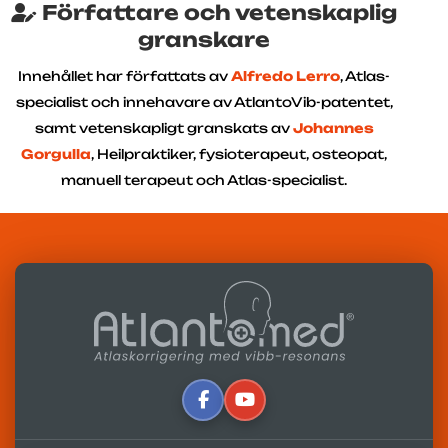
Författare och vetenskaplig
granskare
Innehållet har författats av
Alfredo Lerro
, Atlas-
specialist och innehavare av AtlantoVib-patentet,
samt vetenskapligt granskats av
Johannes
Gorgulla
, Heilpraktiker, fysioterapeut, osteopat,
manuell terapeut och Atlas-specialist.
Skriven av
Alfredo Lerro
Senast uppdaterad 07-07-2025