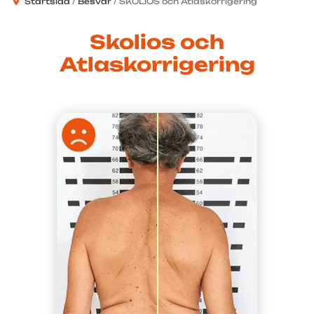
Startsida
Besvär
SKOLIOS och Atlaskorrigering
Skolios och
Atlaskorrigering