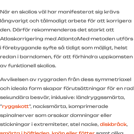
När en skolios väl har manifesterat sig krävs
långvarigt och tålmodigt arbete för att korrigera
den. Därför rekommenderas det starkt att
Atlaskorrigering med AtlantoMed-metoden utförs
i förebyggande syfte så tidigt som möjligt, helst
redan i barndomen, för att förhindra uppkomsten
av funktionell skolios.
Avvikelsen av ryggraden från dess symmetriaxel
och ideala form skapar förutsättningar för en rad
sekundära besvär, inklusive: ländryggssmärta,
”
ryggskott
”, nacksmärta, komprimerade
spinalnerver som orsakar domningar eller
stickningar i extremiteter, stel nacke,
diskbråck
,
smärta i höftleden, knän eller fötter
samt olika