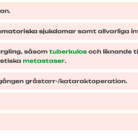
an.
lammatoriska sjukdomar
samt allvarliga i
ärgling
, såsom
tuberkulos
och liknande t
astiska
metastaser
.
gången gråstarr-/kataraktoperation.