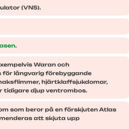
lator (VNS).
fasen
.
(exempelvis Waran och
s för långvarig förebyggande
maksflimmer, hjärtklaffsjukdomar,
r tidigare djup ventrombos.
om som beror på en förskjuten Atlas
ommenderas att skjuta upp