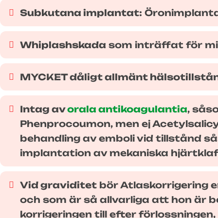
Subkutana implantat:
Öronimplanta
Whiplashskada
som inträffat för m
MYCKET dåligt allmänt hälsotillstå
Intag av
orala antikoagulantia
, sås
Phenprocoumon, men ej Acetylsalicy
behandling av emboli vid tillstånd 
implantation av mekaniska hjärtklaf
Vid graviditet
bör Atlaskorrigering 
och som är så allvarliga att hon är
korrigeringen till efter förlossningen,