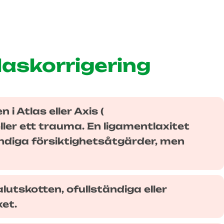
laskorrigering
i Atlas eller Axis (
eller ett trauma. En ligamentlaxitet
ändiga försiktighetsåtgärder, men
lutskotten, ofullständiga eller
xet.