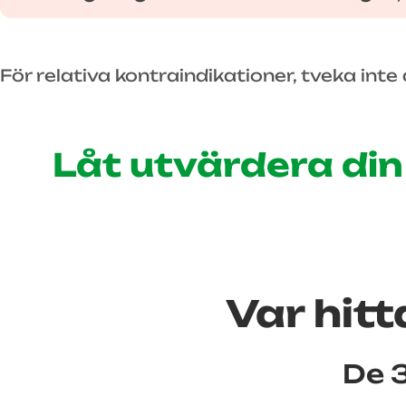
För relativa kontraindikationer, tveka int
Låt utvärdera din
Var hitt
De 