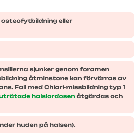
osteofytbildning eller
onsillerna sjunker genom foramen
bildning åtminstone kan förvärras av
s. Fall med Chiari-missbildning typ 1
uträtade halslordosen
åtgärdas och
under huden på halsen).