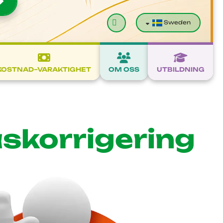
Sök
Sweden
KOSTNAD–VARAKTIGHET
OM OSS
UTBILDNING
askorrigering