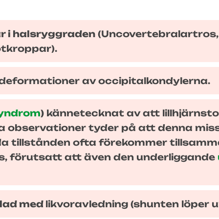
r i halsryggraden
(Uncovertebralartros, 
tkroppar).
 deformationer av occipitalkondylerna.
syndrom
)
kännetecknat av att lillhjärnst
 observationer tyder på att denna miss
a tillstånden ofta förekommer tillsamman
s, förutsatt att även den underliggande
dlad med
likvoravledning (shunten löper 