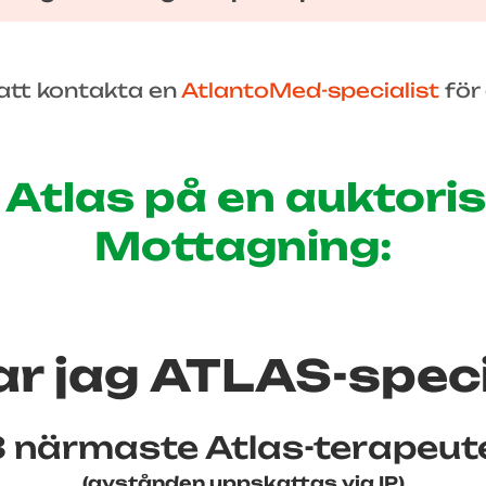
e att kontakta en
AtlantoMed-specialist
för 
 Atlas på en auktor
Mottagning:
ar jag ATLAS-spec
3 närmaste Atlas-terapeut
(avstånden uppskattas via IP)