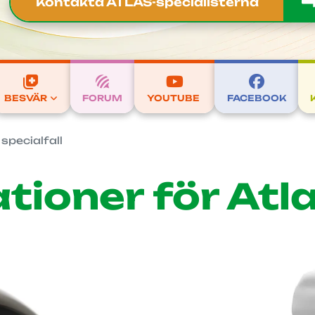
Kontakta ATLAS-specialisterna
BESVÄR
FORUM
YOUTUBE
FACEBOOK
pecialfall
tioner för Atl