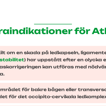
raindikationer för At
kilt om en skada på ledkapseln, ligamenten 
stabilitet
) har uppstått efter en olycka 
Atlaskorrigeringen kan utföras med nödv
a.
området för bakre bågen eller transversa
det för det occipito-cervikala ledkomple