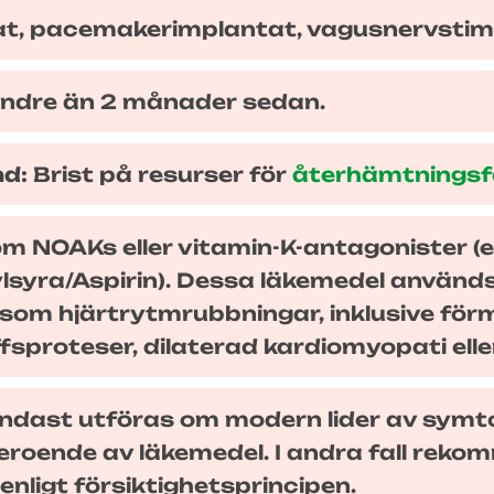
t, pacemakerimplantat, vagusnervstimu
indre än 2 månader sedan.
nd:
Brist på resurser för
återhämtnings
om NOAKs eller vitamin-K-antagonister 
lsyra/Aspirin). Dessa läkemedel använd
såsom hjärtrytmrubbningar, inklusive för
fsproteser, dilaterad kardiomyopati elle
endast utföras om modern lider av symt
 beroende av läkemedel. I andra fall rek
 enligt försiktighetsprincipen.