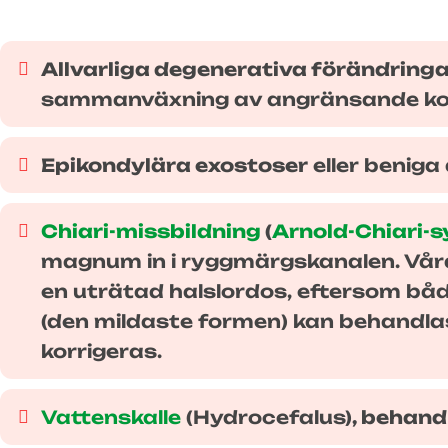
Allvarliga degenerativa förändringa
sammanväxning av angränsande ko
Epikondylära exostoser
eller beniga
Chiari-missbildning
(
Arnold-Chiari-
magnum in i ryggmärgskanalen. Våra
en uträtad halslordos, eftersom båd
(den mildaste formen) kan behandla
korrigeras.
Vattenskalle
(Hydrocefalus)
, behan