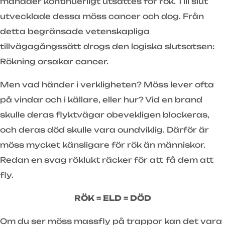
månader kontinuerligt utsattes för rök. Till slut
utvecklade dessa möss cancer och dog. Från
detta begränsade vetenskapliga
tillvägagångssätt drogs den logiska slutsatsen:
Rökning orsakar cancer.
Men vad händer i verkligheten? Möss lever ofta
på vindar och i källare, eller hur? Vid en brand
skulle deras flyktvägar obevekligen blockeras,
och deras död skulle vara oundviklig. Därför är
möss mycket känsligare för rök än människor.
Redan en svag röklukt räcker för att få dem att
fly.
RÖK = ELD = DÖD
Om du ser möss massfly på trappor kan det vara