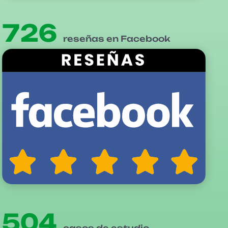
726
reseñas en Facebook
504