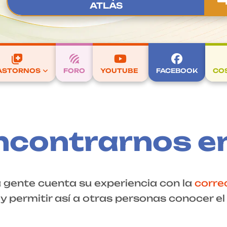
ATLAS
ASTORNOS
FORO
YOUTUBE
FACEBOOK
CO
ncontrarnos e
a gente cuenta su experiencia con la
correc
 permitir así a otras personas conocer e