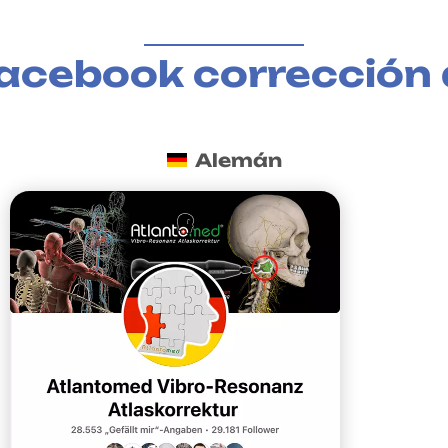
cebook corrección d
Alemán