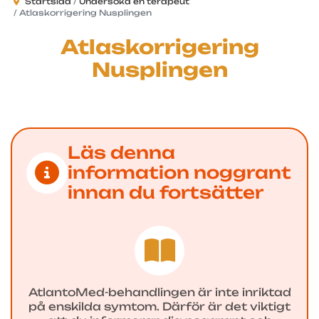
Startsida
Undersöka en terapeut
Atlaskorrigering Nusplingen
Atlaskorrigering
Nusplingen
Läs denna
information noggrant
innan du fortsätter
AtlantoMed-behandlingen är inte inriktad
på enskilda symtom. Därför är det viktigt