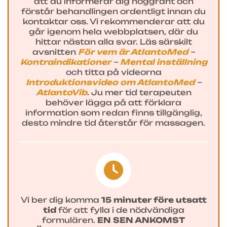
att du informerar dig noggrant och
förstår behandlingen ordentligt innan du
kontaktar oss. Vi rekommenderar att du
går igenom hela webbplatsen, där du
hittar nästan alla svar. Läs särskilt
avsnitten
För vem är AtlantoMed
–
Kontraindikationer
–
Mental inställning
och titta på videorna
Introduktionsvideo om AtlantoMed
–
AtlantoVib
. Ju mer tid terapeuten
behöver lägga på att förklara
information som redan finns tillgänglig,
desto mindre tid återstår för massagen.
Vi ber dig komma
15 minuter före utsatt
tid
för att fylla i de nödvändiga
formulären.
EN SEN ANKOMST