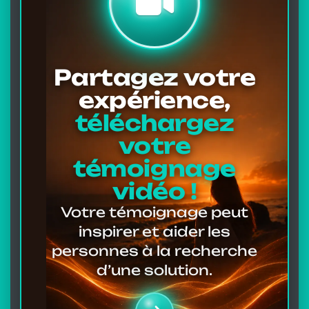
Partagez votre
expérience,
téléchargez
votre
témoignage
vidéo !
Votre témoignage peut
inspirer et aider les
personnes à la recherche
d’une solution.