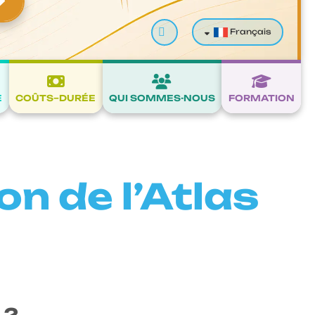
Valider
Français
E
COÛTS–DURÉE
QUI SOMMES-NOUS
FORMATION
on de l’Atlas