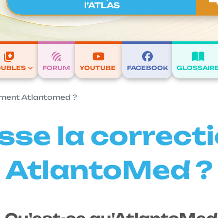
l’ATLAS
OUBLES
FORUM
YOUTUBE
FACEBOOK
GLOSSAIR
tement Atlantomed ?
sse la correcti
AtlantoMed ?