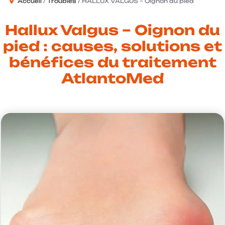
Accueil
Troubles
HALLUX VALGUS – Oignon du pied
Hallux Valgus – Oignon du
pied : causes, solutions et
bénéfices du traitement
AtlantoMed