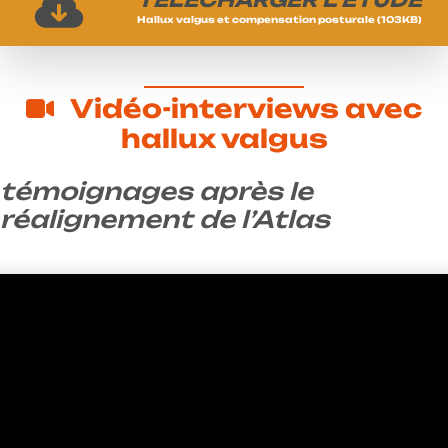
TÉLÉCHARGER L’ÉTUDE
Hallux valgus et compensation posturale (103KB)
Vidéo-interviews avec
hallux valgus
témoignages après le
réalignement de l’Atlas