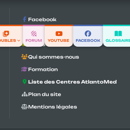
l’ATLAS
Facebook
Glossaire
OUBLES
FORUM
YOUTUBE
FACEBOOK
GLOSSAIR
Coûts – Durée
Qui sommes-nous
Formation
Dorsalgies
Liste des Centres AtlantoMed
Plan du site
leurs qui se manifestent dans le dos, c'est
Mentions légales
la cage thoracique postérieure.
es troubles des articulations vertébrales