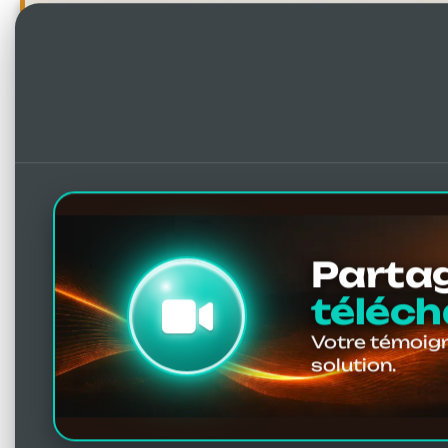
Partag
téléch
Votre témoign
solution.