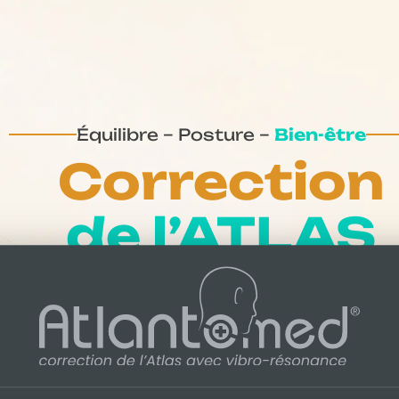
Équilibre – Posture –
Bien-être
Correction
de l’ATLAS
Des résultats qui surprennent
!
Contactez les spécialistes de