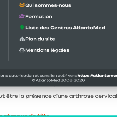
èbre Atlas. Un mal aux cervicales peut avo
Qui sommes-nous
 attitude posturale compensatoire protect
arties du corps.
Formation
Liste des Centres AtlantoMed
cervicales ?
Plan du site
être un blocage cervical d'une ou plusieur
re vertèbre cervicale de l'Atlas forme la 
Mentions légales
sentation oblique du crâne et prédispose a
rvicale peut provoquer des contractures m
En cas de dysfonctionnement, les muscles e
ans autorisation et sans lien actif vers
https://atlantomed
© AtlantoMed 2006-
2026
 constant entraîne augmente le mal aux cerv
t être la présence d'une arthrose cervica
s et maux de tête