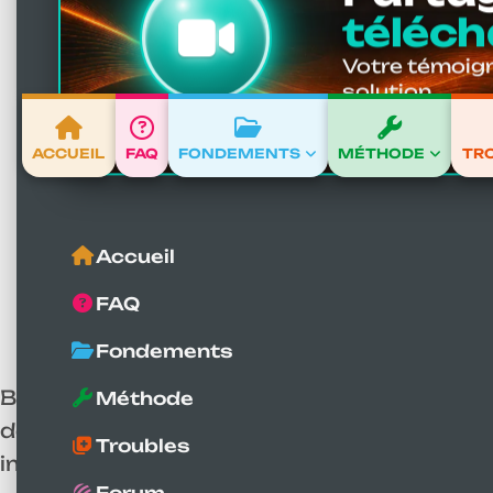
téléch
Votre témoign
solution.
ACCUEIL
FAQ
FONDEMENTS
MÉTHODE
TR
Accueil
Douleur épaule
Accueil
FAQ
Fondements
Beaucoup de personnes souffrent de
doul
Méthode
douleur à l'épaule peuvent être variées, s
Troubles
important : une tension excessive sur les