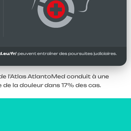
traîne une sollicitation irrégulière et
ires, provoquant des irritations, des
 aussi que les muscles des épaules et du
à l'épaule.
re spécifiquement détendus à l'aide de
semble du système musculo-squelettique,
.eu/fr/
peuvent entraîner des poursuites judiciaires.
e l'Atlas AtlantoMed conduit à une
e de la douleur dans 17% des cas.