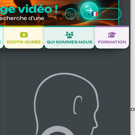
e vidéo !
Valider
Français
recherche d’une
E
COÛTS–DURÉE
QUI SOMMES-NOUS
FORMATION
e
un côté, d'autres des deux. Les causes de la
lèmes concomitants qui jouent un rôle
harge d'un seul côté du corps.