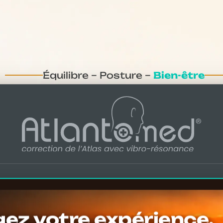
Équilibre – Posture –
Bien-être
Correction
de l’ATLAS
Des résultats qui surprennent
!
ez votre expérience,
Contactez les spécialistes de