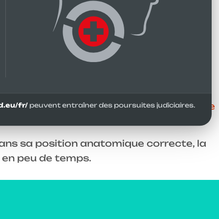
ux muscles et tendons. Le désalignement
ais alignement de l'Atlas peut donc être
é.
toïdien ou à des malformations des
hirurgien.
au du cou et de la nuque, des
céphalées de
.eu/fr/
peuvent entraîner des poursuites judiciaires.
dans sa position anatomique correcte, la
r en peu de temps.