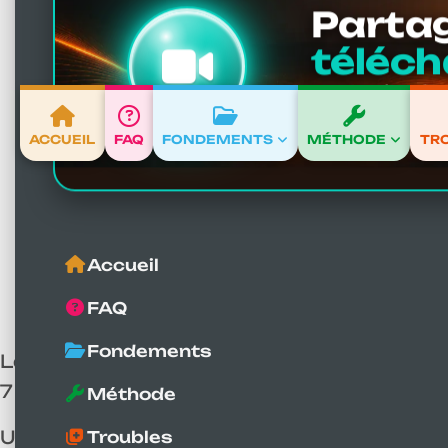
Partag
téléch
Votre témoign
solution.
ACCUEIL
FAQ
FONDEMENTS
MÉTHODE
TR
Accueil
Torticolis
Accueil
FAQ
Fondements
La colonne vertébrale cervicale, égalemen
7 vertèbres cervicales, dont la première es
Méthode
Un déséquilibre chronique du rachis cervic
Troubles