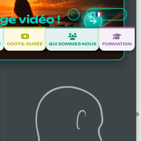
Valider
Français
e vidéo !
recherche d’une
E
COÛTS–DURÉE
QUI SOMMES-NOUS
FORMATION
de la colonne vertébrale qui se compose de
s de
torticolis
récurrentes.