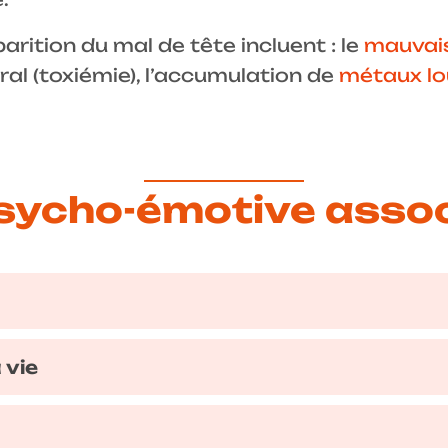
rition du mal de tête incluent : le
mauvais
al (toxiémie), l’accumulation de
métaux lo
ycho-émotive associ
 vie