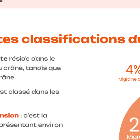
tes classifications d
ête
réside dans le
u crâne, tandis que
râne.
st classé dans les
ension
: c’est la
eprésentant environ