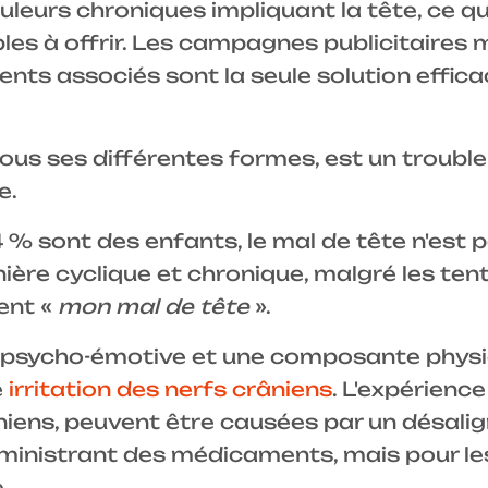
uleurs chroniques impliquant la tête, ce 
les à offrir. Les campagnes publicitaires 
ts associés sont la seule solution efficac
ous ses différentes formes, est un troubl
e.
4 % sont des enfants, le mal de tête n'est 
ère cyclique et chronique, malgré les tent
ent «
mon mal de tête
».
sycho-émotive et une composante physique
e
irritation des nerfs crâniens
. L'expérienc
crâniens, peuvent être causées par un désal
ministrant des médicaments, mais pour les
.