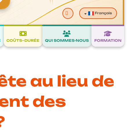
Valider
Français
E
COÛTS–DURÉE
QUI SOMMES-NOUS
FORMATION
ête au lieu de
ent des
?