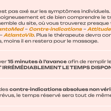
t pas axé sur les symptômes individuels. I
soigneusement et de bien comprendre le tr
semble du site, où vous trouverez presque
lantoMed
–
Contre-indications
–
Attitud
–
AtlantoVib
. Plus le thérapeute devra c
, moins il en restera pour le massage.
ver
15 minutes à l’avance
afin de remplir 
T IRRÉMÉDIABLEMENT LE TEMPS DISPON
 des
contre-indications absolues non véri
 prévus, le temps réservé sera tout de mêm