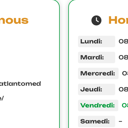
nous
Hor
Lundi:
08
Mardi:
08
Mercredi:
0
/atlantomed
Jeudi:
08
e/
Vendredi:
0
Samedi:
–