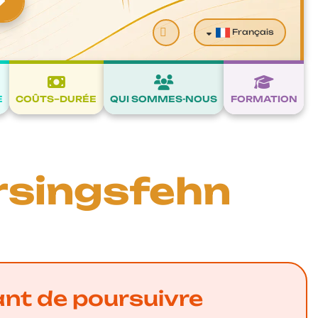
Valider
Français
E
COÛTS–DURÉE
QUI SOMMES-NOUS
FORMATION
arsingsfehn
ant de poursuivre